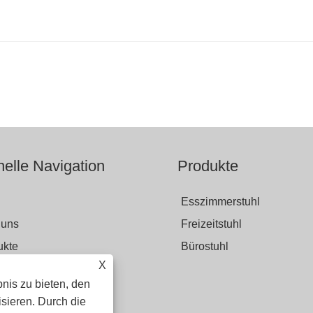
elle Navigation
Produkte
Esszimmerstuhl
 uns
Freizeitstuhl
ukte
Bürostuhl
X
nis zu bieten, den
age senden
sieren. Durch die