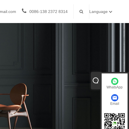
mail.com
0086-138 2372 8314
Language
WhatsApp
Email