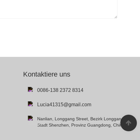
Kontaktiere uns
0086-138 2372 8314
Lucia41315@gmail.com
Nanlian, Longgang Street, Bezirk Longgang,
Stadt Shenzhen, Provinz Guangdong, China