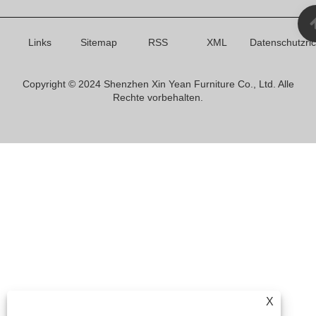
Links
Sitemap
RSS
XML
Datenschutzrich
Copyright © 2024 Shenzhen Xin Yean Furniture Co., Ltd. Alle
Rechte vorbehalten.
X